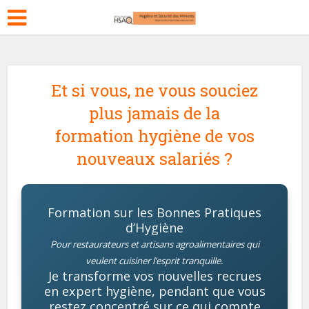
Et si vous, ne vous souciez
plus jamais de la
formation hygiène de vos
nouveaux salariés ?
Formation sur les Bonnes Pratiques
d’Hygiène
Pour restaurateurs et artisans agroalimentaires qui
veulent cuisiner l’esprit tranquille.
Je transforme vos nouvelles recrues
en expert hygiène, pendant que vous
restez concentré sur ce qui compte